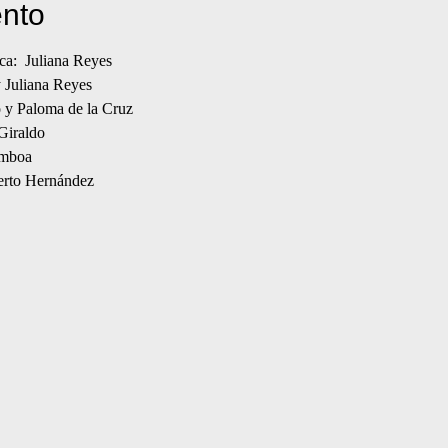
ento
ca:  Juliana Reyes
 Juliana Reyes
o y Paloma de la Cruz
Giraldo
amboa
erto Hernández