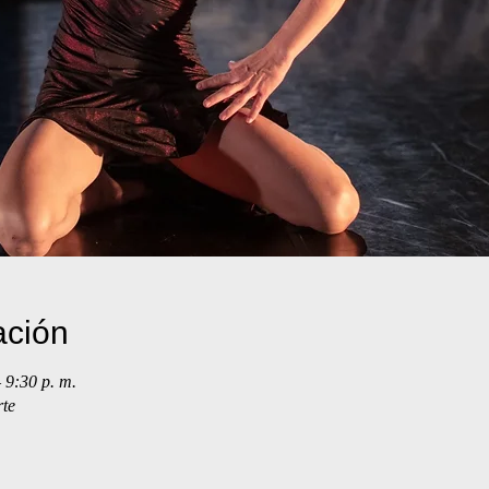
ación
 9:30 p. m.
te