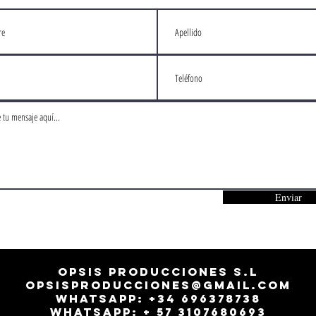
Enviar
Opsis Producciones S.L
opsisproducciones@gmail.com
Whatsapp: +34 696378738
Whatsapp: + 57 3107680693