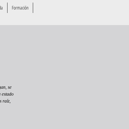
da
Formación
gan, se
u estado
 raíz,