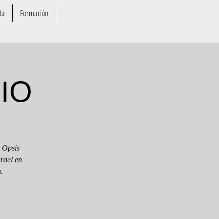
da
Formación
IO
 Opsis
rael en
.